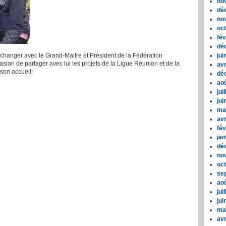
no
dé
no
oc
fév
dé
 échanger avec le Grand-Maitre et Président de la Fédération
jui
on de partager avec lui les projets de la Ligue Réunion et de la
avr
 son accueil!
dé
ao
jui
jui
ma
avr
fév
jan
dé
no
oc
se
ao
jui
jui
ma
avr