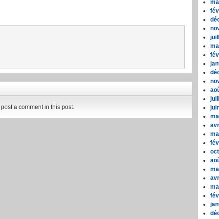
ma
fév
dé
no
jui
ma
fév
jan
dé
no
ao
jui
post a comment in this post.
jui
ma
avr
ma
fév
oc
ao
ma
avr
ma
fév
jan
dé