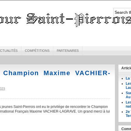
CTUALITÉS
COMPÉTITIONS
PARTENAIRES
Artic
e Champion Maxime VACHIER-
La 
Le
Lau
023
Suc
Au
Les
nat
jeunes Saint-Pierrois ont eu le privilège de rencontrer le Champion
ternational Français Maxime VACHIER-LAGRAVE. Un grand merci à lui
2e 
Ter
Comme