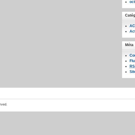
oc
Catég
AC
Act
Méta
Co
Fl
RS
Si
rved.