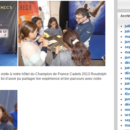
Archi
jui
jui
ma
jan
se
ma
jan
dé
jui
dé
a visite à notre hôtel du Champion de France Cadets 2013 Roudolph
se
toi d’avoir pu partager ton expérience et ton parcours avec notre
jui
ma
fév
jan
dé
no
oc
se
ma