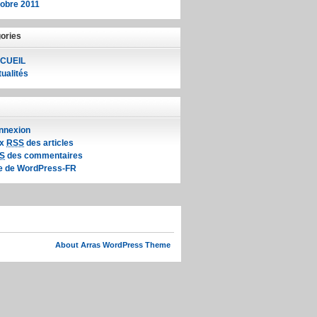
tobre 2011
ories
CUEIL
ualités
nnexion
ux
RSS
des articles
S
des commentaires
te de WordPress-FR
About Arras WordPress Theme