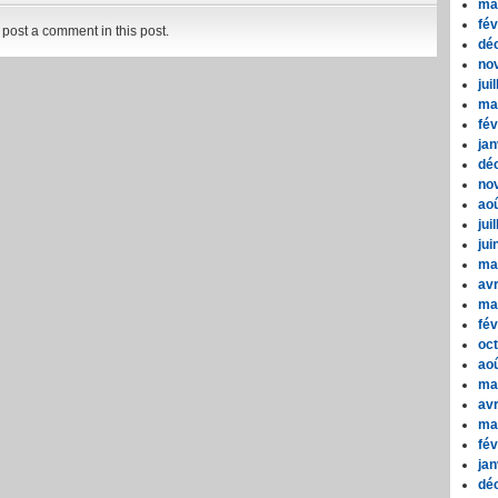
ma
fév
post a comment in this post.
dé
no
jui
ma
fév
jan
dé
no
ao
jui
jui
ma
avr
ma
fév
oc
ao
ma
avr
ma
fév
jan
dé