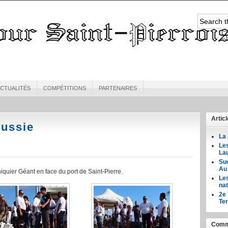
CTUALITÉS
COMPÉTITIONS
PARTENAIRES
Artic
éussie
La 
Le
Lau
Suc
Au
iquier Géant en face du port de Saint-Pierre.
Les
nat
2e 
Ter
Comme