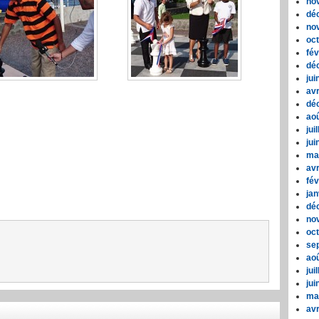
no
dé
no
oc
fév
dé
jui
avr
dé
ao
jui
jui
ma
avr
fév
jan
dé
no
oc
se
ao
jui
jui
ma
avr