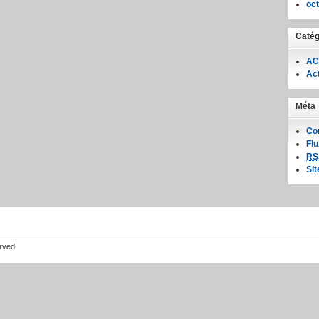
oc
Catég
AC
Act
Méta
Co
Fl
RS
Si
rved.