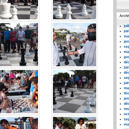
Archi
jui
jui
ma
jan
se
ma
jan
dé
jui
dé
se
jui
ma
fév
jan
dé
no
oc
se
ma