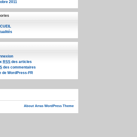
tobre 2011
ories
CUEIL
ualités
nnexion
ux
RSS
des articles
S
des commentaires
te de WordPress-FR
About Arras WordPress Theme